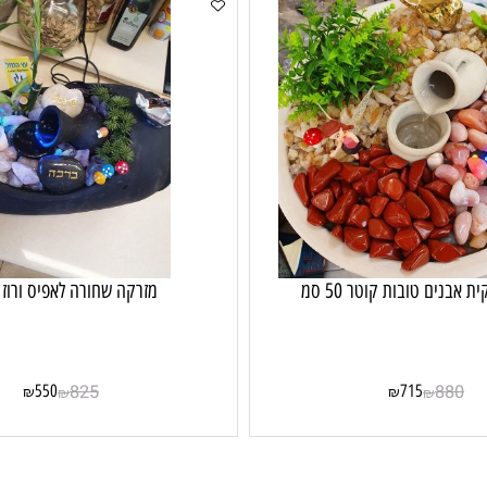
 טובות קוטר 50 סמ
מזרקה שחורה לאפיס ורוז קוו
550
825
715
8
₪
₪
₪
₪