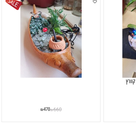
רץ
470
660
₪
₪