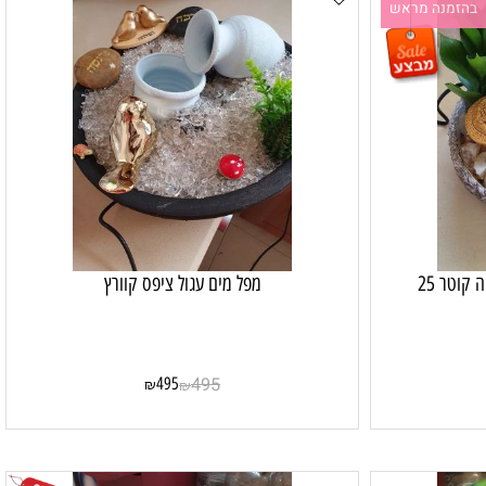
זמנה מראש
ר 25
מפל מים עגול ציפס קוורץ
495
495
₪
₪