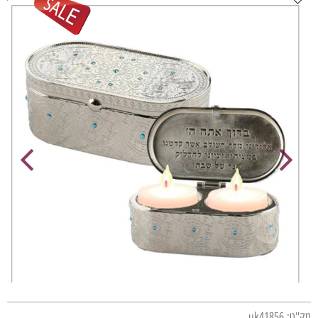
מק"ט:
uk41856