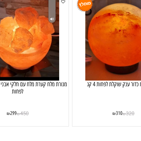
ק שוקלת לפחות 4 קג
לפחות
299
450
310
3
₪
₪
₪
₪