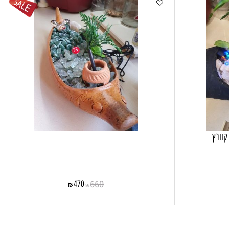
רץ
470
660
₪
₪