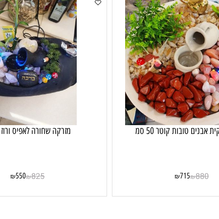
 טובות קוטר 50 סמ
מזרקה שחורה לאפיס ורוז קוו
550
825
715
8
₪
₪
₪
₪