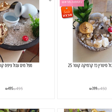
בהזמנה מראש
ין כד קרמיקה קוטר 25
מפל מים עגול ציפס קוורץ
495
495
399
4
₪
₪
₪
₪