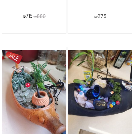
880
275
715
₪
₪
₪